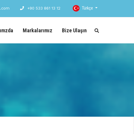
Türkçe
d.com
+90 533 861 13 12
ımzda
Markalarımız
Bize Ulaşın