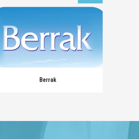
rrak
Elite Lİfe