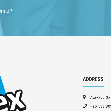
siniz?
ADDRESS
Alayköy San
+90 533 861